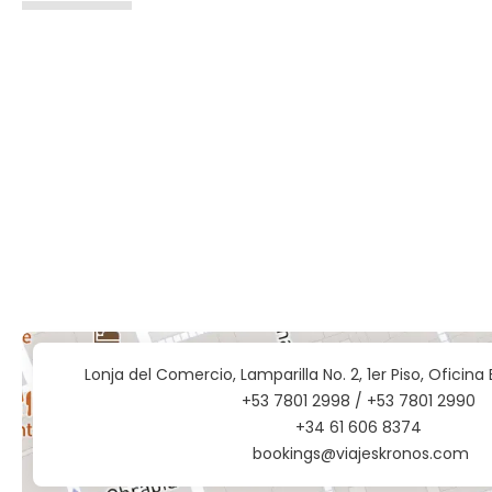
Lonja del Comercio, Lamparilla No. 2, 1er Piso, Oficina
‎+53 7801 2998 / +53 7801 2990
+34 61 606 8374
bookings@viajeskronos.com