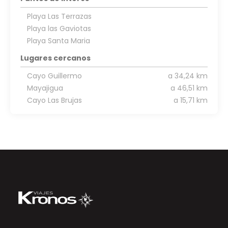
Playa Las Terrazas
Playa las Gaviotas
Playa Santa Maria
Lugares cercanos
Cayo Guillermo
a 34,24 km
Mayajigua
a 46,51 km
Cayo Las Brujas
a 15,71 km