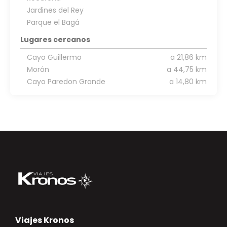
Jardines del Rey
Parque el Bagá
Lugares cercanos
Cayo Guillermo
a 21,86 km
Morón
a 44,75 km
Cayo Paredon Grande
a 14,80 km
Viajes Kronos