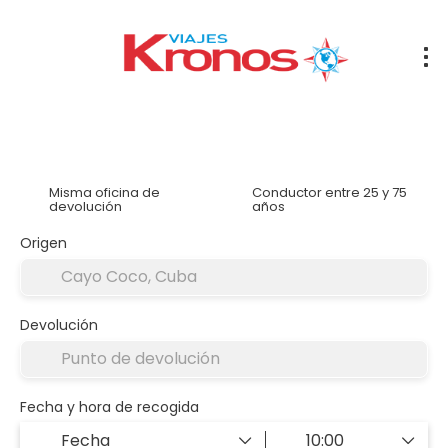
Alquilar un coche
Alojamiento
Traslados
Tran
Misma oficina de
Conductor entre 25 y 75
devolución
años
Origen
Devolución
Fecha y hora de recogida