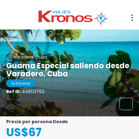
Varadero, Cuba
Guama Especial saliendo desde
Varadero, Cuba
Actividad
Ref ID:
44603763
precio por persona Desde
US$67