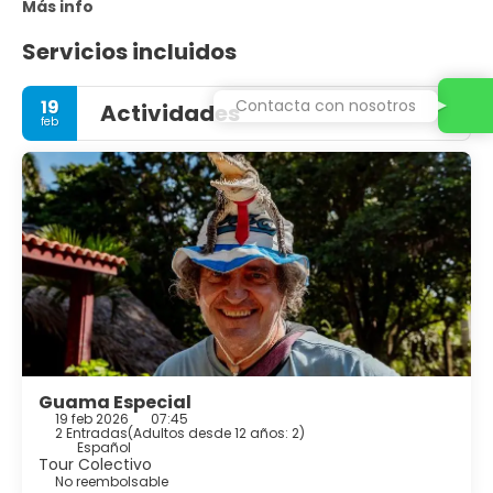
Más info
Servicios incluidos
Contacta con nosotros
19
Actividades
feb
Guama Especial
19 feb 2026
07:45
2 Entradas
(
Adultos desde 12 años: 2
)
Español
Tour Colectivo
No reembolsable