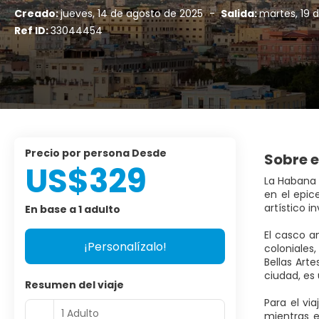
Creado:
jueves, 14 de agosto de 2025
-
Salida:
martes, 19 
Ref ID:
33044454
precio por persona Desde
Sobre e
US$329
La Habana
en el epic
artístico i
En base a 1 adulto
El casco a
¡Personalízalo!
coloniales
Bellas Art
ciudad, es
Resumen del viaje
Para el vi
1 Adulto
mientras e