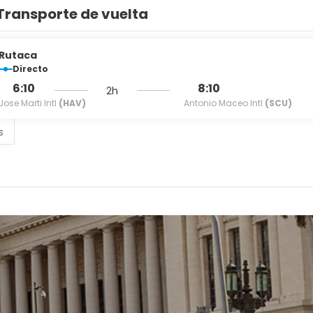
Transporte de vuelta
Rutaca
Directo
6:10
8:10
2h
Jose Marti Intl
(HAV)
Antonio Maceo Intl
(SCU)
s