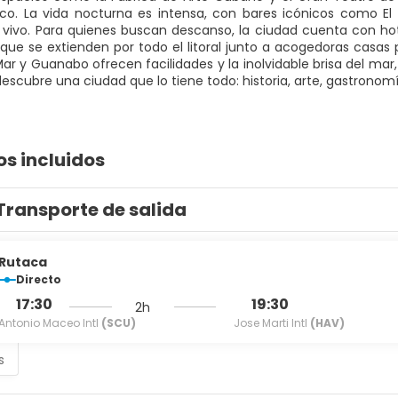
sico. La vida nocturna es intensa, con bares icónicos como El
vivo. Para quienes buscan descanso, la ciudad cuenta con h
ue se extienden por todo el litoral junto a acogedoras casas p
Mar y Guanabo ofrecen facilidades y la inolvidable brisa del m
escubre una ciudad que lo tiene todo: historia, arte, gastronomí
os incluidos
Transporte de salida
Rutaca
Directo
17:30
19:30
2h
Antonio Maceo Intl
(SCU)
Jose Marti Intl
(HAV)
s