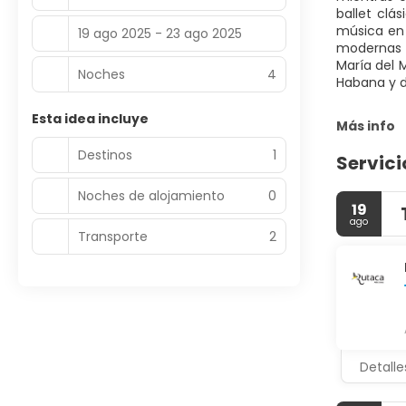
ballet clá
música en 
19 ago 2025 - 23 ago 2025
modernas q
María del 
Noches
4
Habana y d
Esta idea incluye
Más info
Destinos
1
Servici
Noches de alojamiento
0
19
ago
Transporte
2
Detalle