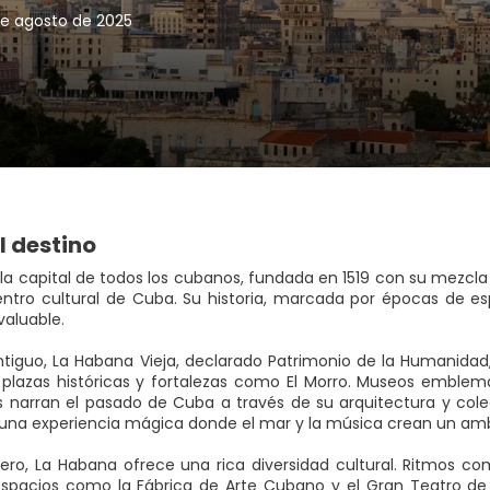
de agosto de 2025
l destino
la capital de todos los cubanos, fundada en 1519 con su mezcla p
entro cultural de Cuba. Su historia, marcada por épocas de es
nvaluable.
ntiguo, La Habana Vieja
, declarado Patrimonio de la Humanidad,
, plazas históricas y fortalezas como El Morro. Museos embl
es narran el pasado de Cuba a través de su arquitectura y cole
 una experiencia mágica donde el mar y la música crean un amb
ajero, La Habana ofrece una rica diversidad cultural. Ritmos co
spacios como la Fábrica de Arte Cubano y el Gran Teatro de